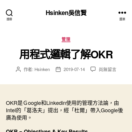
Hsinken吳信賢
搜尋
選單
分
管理
類
用程式邏輯了解OKR
在
作者:
Hsinken
2019-07-14
尚無留言
文
文
〈用
章
章
程
作
發
式
者
佈
邏
日
輯
OKR是Ｇoogle和Linkedin使用的管理方法論，由
期
了
Intel的「葛洛夫」提出，經「杜爾」帶入Google後
解
廣為使用。
OKR〉
中
OKR = Objectives & Key Results