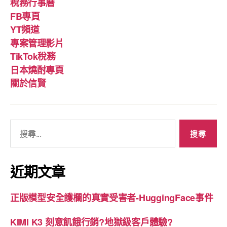
稅務行事曆
FB專頁
YT頻道
專案管理影片
TikTok稅務
日本燒酎專頁
關於信賢
搜
尋
關
鍵
近期文章
字:
正版模型安全護欄的真實受害者-HuggingFace事件
KIMI K3 刻意飢餓行銷?地獄級客戶體驗?