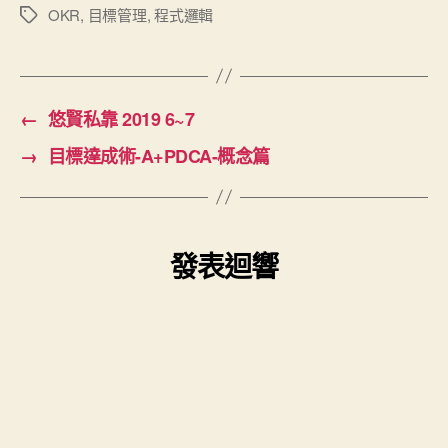
OKR
,
目標管理
,
程式邏輯
標
籤
←
悠賢私靠 2019 6~7
→
目標達成術-A+PDCA-概念篇
發表迴響