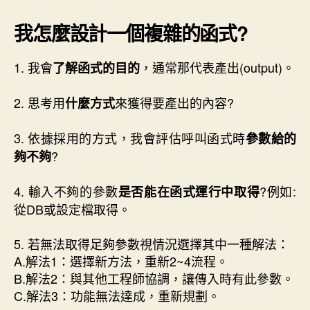
我怎麼設計一個複雜的函式?
1. 我會
，通常那代表產出(output)。
了解函式的目的
2. 思考用
來獲得要產出的內容?
什麼方式
3. 依據採用的方式，我會評估呼叫函式時
參數給的
?
夠不夠
4. 輸入不夠的參數
?例如:
是否能在函式運行中取得
從DB或設定檔取得。
5. 若無法取得足夠參數視情況選擇其中一種解法：
A.解法1：選擇新方法，重新2~4流程。
B.解法2：與其他工程師協調，讓傳入時有此參數。
C.解法3：功能無法達成，重新規劃。