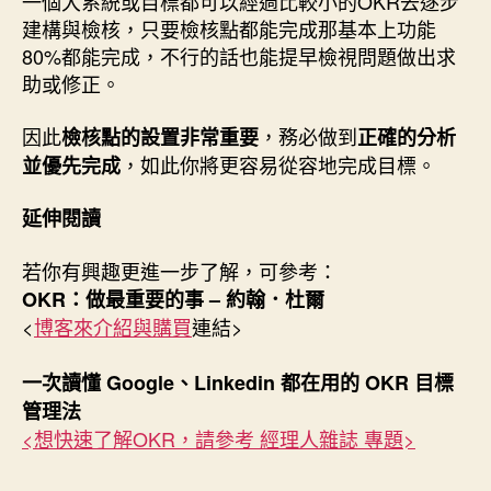
一個大系統或目標都可以經過比較小的OKR去逐步
建構與檢核，只要檢核點都能完成那基本上功能
80%都能完成，不行的話也能提早檢視問題做出求
助或修正。
因此
，務必做到
檢核點的設置非常重要
正確的分析
，如此你將更容易從容地完成目標。
並優先完成
延伸閱讀
若你有興趣更進一步了解，可參考：
OKR：做最重要的事 – 約翰．杜爾
<
博客來介紹與購買
連結>
一次讀懂 Google、Linkedin 都在用的 OKR 目標
管理法
<想快速了解OKR，請參考 經理人雜誌 專題>