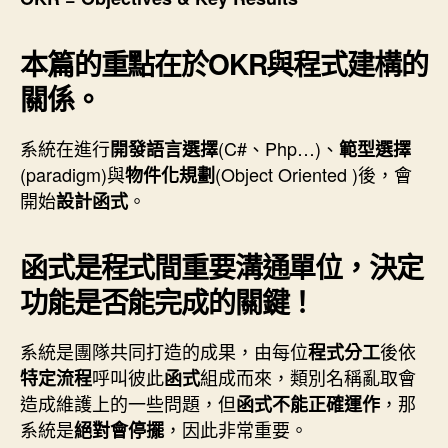
本篇的重點在於OKR與程式建構的
關係。
系統在進行
(C#、Php…)、
開發語言選擇
範型選擇
(paradigm)與
(Object Oriented )後，會
物件化規劃
開始
。
設計函式
函式是程式間重要溝通單位，決定
功能是否能完成的關鍵！
系統是團隊共同打造的成果，由每位
後依
程式分工
呼叫彼此
組成而來，類別名稱亂取會
特定流程
函式
造成維護上的一些問題，但
，那
函式不能正確運作
系統是
，因此非常重要。
絕對會停擺