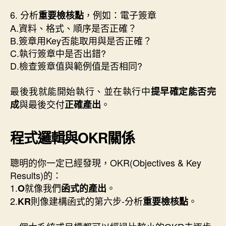
6. 分析
，例如：電子簽章
重要檢核點
A.資料、格式、順序是否正確？
B.簽章用Key否能取用與是否正確？
C.執行簽章中是否出錯?
D.檢查簽章值與範例值是否相同?
最後我就能開始執行、並在執行中
提早確定能否完
與最後交付
。
成
正確產出
程式邏輯與OKR關係
聰明的你一定已經發現，OKR(Objectives & Key
Results)的：
1.
就像我們
。
O
函式的產出
2.
則像建構函式的第六步-分析
。
KR
重要檢核點