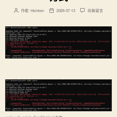
安
在
作者:
Hsinken
2026-07-13
尚無留言
文
文
全
〈Win11
章
章
作
Codex
作
發
update
法”
者
佈
失
日
敗
期
一
行
解
決
方
法
與
完
整
處
理
方
式〉