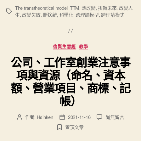
的
The transtheoretical model
,
TTM
,
想改變
,
扭轉未來
,
改變人
標
生
,
改變失敗
,
斷捨離
,
科學化
,
跨理論模型
,
跨理論模式
改
籤
變
人
生-
分
信賢生意經
教學
跨
類
公司、工作室創業注意事
理
論
項與資源（命名、資本
模
額、營業項目、商標、記
式
TTM
帳）
|
信
在
作者:
Hsinken
2021-11-16
尚無留言
文
文
賢
〈公
章
章
經
置頂文章
司、
作
發
驗
工
者
佈