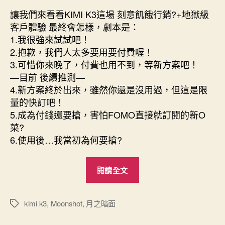
讓我們來看看KIMI K3這場 刻意飢餓行銷?+地獄級
客戶體驗 最終會怎樣，劇本是：
1.我很強來試試吧！
2.抱歉，我們人太多要用要付費喔！
3.可惜你來晚了，付費也用不到，等新方案吧！
—目前 後續推測—
4.新方案終於出來，雖然你還是沒用過，但這是限
量的快訂吧！
5.成為付錢還要搶，害怕FOMO直接就訂閱的新O
菜?
6.使用後…我當初為何要搶?
“KIMI
閱讀全文
K3
刻
意
kimi k3
,
Moonshot
,
月之暗面
標
籤
飢