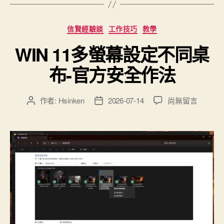
餓
行
分
信賢經驗談
工作技巧
教學
銷?
類
地
WIN 11多螢幕設定不同桌
獄
布-官方安全作法
級
客
戶
在
作者:
Hsinken
2026-07-14
尚無留言
文
文
〈WIN
章
章
體
11
作
發
驗?”
多
者
佈
螢
日
幕
期
設
定
不
同
桌
布-