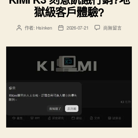
真
獄級客戶體驗?
實
受
害
在
作者:
Hsinken
2026-07-21
尚無留言
文
文
〈KIMI
章
章
者-
K3
作
發
HuggingFace
刻
者
佈
事
意
日
件”
飢
期
餓
行
銷?
地
獄
級
客
戶
體
驗?〉
中