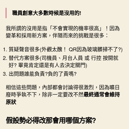
職員創意大多數時候是沒用的!
我所謂的沒用是指「不會實現的機率很高」！因為
變革和採用新方案，伴隨而來的挑戰是很多：
質疑聲音很多(外觀太醜！ QR因為玻璃髒掃不了?)
替代方案很多(司機員、月台人員 或 行控 按開就
好? 畢竟肯定還是有人去決定關門)
出問題誰能負責?負的了責嗎?
相信這些問題，內部都會討論得很激烈，因為曠日
廢時爭執不下，除非一定要改不然
最終通常會維持
原狀
假設勢必得改那會用哪個方案?