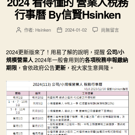
2024 看得懂的 營業人稅務
方
行事曆 By信賢Hsinken
法
與
完
在
作者:
Hsinken
2024-01-02
尚無留言
文
文
〈2024
章
章
整
看
作
發
處
得
者
佈
2024更新版來了！用易了解的說明，提醒
公司/小
理
懂
日
2024年一般會用到的
規模營業人
各項稅務申報繳納
方
的
期
，會依政府公告
，祝大家生意興隆。
期限
更新
營
式”
業
人
稅
務
行
事
曆
By
信