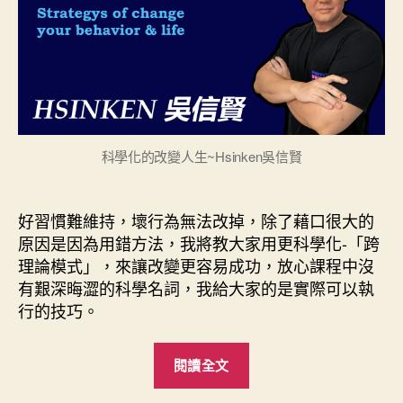
生-
跨
理
論
模
式
TTM
|
科學化的改變人生~Hsinken吳信賢
信
賢
經
好習慣難維持，壞行為無法改掉，除了藉口很大的
驗
談〉
原因是因為用錯方法，我將教大家用更科學化-「跨
中
理論模式」，來讓改變更容易成功，放心課程中沒
有艱深晦澀的科學名詞，我給大家的是實際可以執
行的技巧。
“科
閱讀全文
學
化