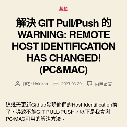
分
其他
類
解決 GIT Pull/Push 的
WARNING: REMOTE
HOST IDENTIFICATION
HAS CHANGED!
(PC&MAC)
在
作者:
Hsinken
2023-03-30
尚無留言
文
文
〈解
章
章
決
作
發
GIT
者
佈
這幾天更新Github發現他們的Host Identification換
Pull/Push
日
了，導致不能GIT PULL/PUSH，以下是我實測
的
期
PC/MAC可用的解決方法。
WARNING:
REMOTE