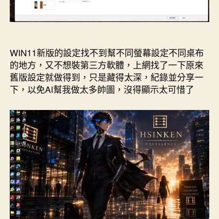
官
方
安
全
作
WIN11新版的設定找不到幫不同螢幕設定不同桌布
法〉
的地方，又不想裝第三方軟體，上網找了一下原來
中
舊版設定就做得到，只是藏得太深，紀錄並分享一
下，以免AI幫我做太多帥圖，沒得顯示太可惜了