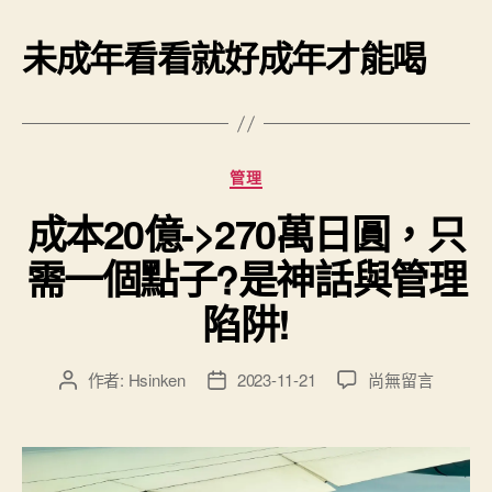
未成年看看就好成年才能喝
分
管理
類
成本20億->270萬日圓，只
需一個點子?是神話與管理
陷阱!
在
作者:
Hsinken
2023-11-21
尚無留言
文
文
〈成
章
章
本
作
發
20
者
佈
億-
日