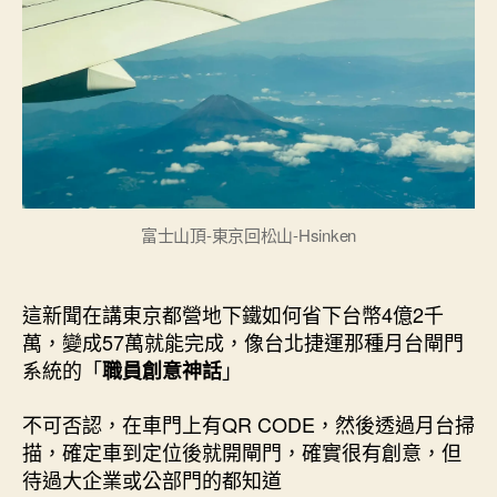
>270
期
萬
日
圓，
只
需
一
個
點
子?
富士山頂-東京回松山-Hsinken
是
神
話
這新聞在講東京都營地下鐵如何省下台幣4億2千
與
萬，變成57萬就能完成，像台北捷運那種月台閘門
管
系統的「
」
職員創意神話
理
陷
不可否認，在車門上有QR CODE，然後透過月台掃
阱!〉
中
描，確定車到定位後就開閘門，確實很有創意，但
待過大企業或公部門的都知道