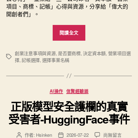
商
項目、商標、記帳」心得與資源，分享給「偉大的
標、
開創者們」。
記
帳）〉
“公
中
閱讀全文
司、
工
作
創業注意事項與資源
,
是否要商標
,
決定資本額
,
營業項目選
標
擇
,
記帳選擇
,
選擇事業名稱
室
籤
創
業
注
分
AI操作
信賢經驗談
意
類
正版模型安全護欄的真實
事
項
受害者-HuggingFace事件
與
資
在
作者:
Hsinken
2026-07-22
尚無留言
文
文
源