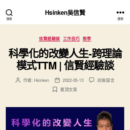
Hsinken吳信賢
搜尋
選單
分
信賢經驗談
工作技巧
教學
類
科學化的改變人生-跨理論
模式TTM | 信賢經驗談
在
作者:
Hsinken
2022-05-13
尚無留言
文
文
〈科
章
章
置頂文章
學
作
發
化
者
佈
的
日
改
期
變
人