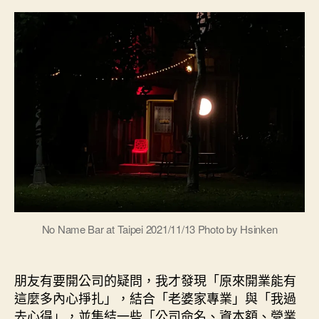
談”
作
日
室
期
創
業
注
意
事
項
與
資
源
（命
名、
資
本
No Name Bar at Taipei 2021/11/13 Photo by Hsinken
額、
營
業
朋友有要開公司的疑問，我才發現「原來開業能有
項
這麼多內心掙扎」，結合「老婆家專業」與「我過
目、
去心得」，並集結一些「公司命名、資本額、營業