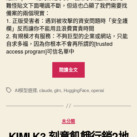
難怪貼文下面嘲諷不斷，但這也凸顯了我們需要找
備案的兩個現實：
1. 正版受害者：遇到被攻擊的資安問題時「安全護
欄」反而讓你不能用且浪費寶貴時間
2. 有規模才有服務：不夠巨型的企業或網站，只能
自求多福，因為你根本不會再所謂的[trusted
access⁠ program]可信名單中
“正
閱讀全文
版
模
型
AI模型選擇
,
claude
,
glm
,
HuggingFace
,
openai
標
籤
安
全
護
分
未分類
欄
類
的
KIMI K3 刻意飢餓行銷?地