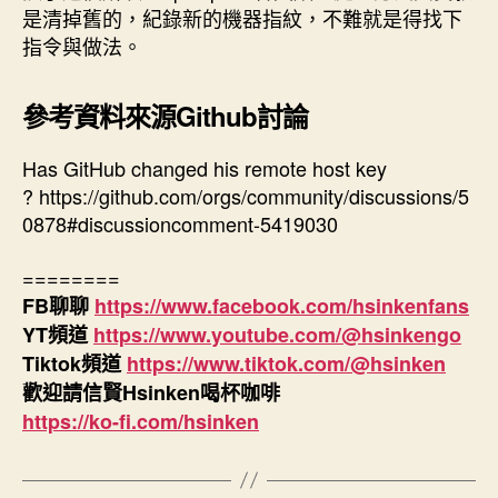
是清掉舊的，紀錄新的機器指紋，不難就是得找下
指令與做法。
參考資料來源Github討論
Has GitHub changed his remote host key
? https://github.com/orgs/community/discussions/5
0878#discussioncomment-5419030
========
FB聊聊
https://www.facebook.com/hsinkenfans
YT頻道
https://www.youtube.com/@hsinkengo
Tiktok頻道
https://www.tiktok.com/@hsinken
歡迎請信賢
Hsinken
喝杯咖啡
https://ko-fi.com/hsinken