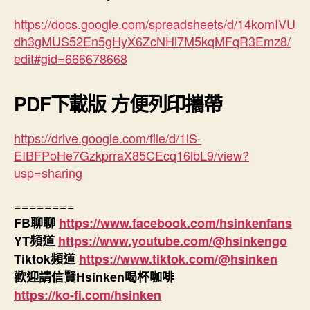
https://docs.google.com/spreadsheets/d/14komIVU
dh3gMUS52En5gHyX6ZcNHl7M5kqMFqR3Emz8/
edit#gid=666678668
PDF下載版 方便列印攜帶
https://drive.google.com/file/d/1lS-
EIBFPoHe7GzkprraX85CEcq16lbL9/view?
usp=sharing
========
FB聊聊
https://www.facebook.com/hsinkenfans
YT頻道
https://www.youtube.com/@hsinkengo
Tiktok頻道
https://www.tiktok.com/@hsinken
歡迎請信賢Hsinken喝杯咖啡
https://ko-fi.com/hsinken