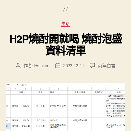
分
生活
類
H2P燒酎開就喝 燒酎泡盛
資料清單
在
作者:
Hsinken
2023-12-11
尚無留言
文
文
〈H2P
章
章
燒
作
發
酎
者
佈
開
日
就
期
喝
燒
酎
泡
盛