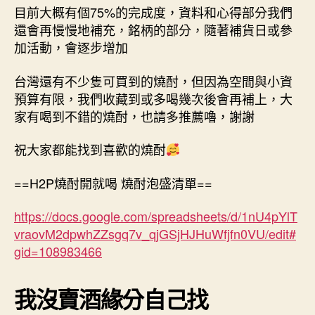
目前大概有個75%的完成度，資料和心得部分我們
還會再慢慢地補充，銘柄的部分，隨著補貨日或參
加活動，會逐步增加
台灣還有不少隻可買到的燒酎，但因為空間與小資
預算有限，我們收藏到或多喝幾次後會再補上，大
家有喝到不錯的燒酎，也請多推薦嚕，謝謝
祝大家都能找到喜歡的燒酎
==H2P燒酎開就喝 燒酎泡盛清單==
https://docs.google.com/spreadsheets/d/1nU4pYlT
vraovM2dpwhZZsgq7v_qjGSjHJHuWfjfn0VU/edit#
gid=108983466
我沒賣酒緣分自己找