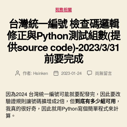
分
稅務相關
類
台灣統一編號 檢查碼邏輯
修正與Python測試組數(提
供source code)-2023/3/31
前要完成
在
作者:
Hsinken
2023-01-24
尚無留言
文
文
〈台
章
章
灣
作
發
統
者
佈
因為2024 台灣統一編號可能就要配發完，因此要改
一
日
驗證規則讓號碼擴增成2倍，但
，
到底有多少組可用
編
期
我真的很好奇，因此就用Python寫個簡單程式來計
號
算。
檢
查