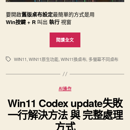
要開啟
最簡單的方式是用
舊版桌布設定
叫出
視窗
Win按鍵 + R
執行
“WIN
閱讀全文
11
多
螢
WIN11
,
WIN11原生功能
,
WIN11換桌布
,
多螢幕不同桌布
標
籤
幕
設
定
分
AI操作
不
類
同
Win11 Codex update失敗
桌
一行解決方法 與 完整處理
布-
官
方式
方