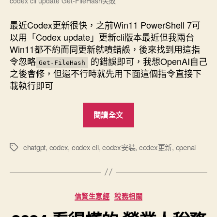
codex cli update Get-FileHash失敗
中
最近Codex更新很快，之前Win11 PowerShell 7可
以用「Codex update」更新cli版本最近但我兩台
Win11都不約而同更新就噴錯誤，後來找到用這指
令忽略
的錯誤即可，我想OpenAI自己
Get-FileHash
之後會修，但還不行時就先用下面這個指令直接下
載執行即可
“Win11
閱讀全文
Codex
update
失
chatgpt
,
codex
,
codex cli
,
codex安裝
,
codex更新
,
openai
標
籤
敗
一
行
分
信賢生意經
稅務相關
解
類
決