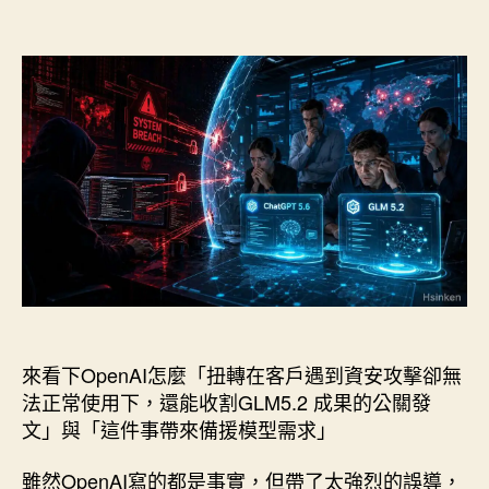
〈正
章
章
（命
版
作
發
名、
模
者
佈
資
型
日
安
期
本
全
額、
護
營
欄
業
的
真
項
實
目、
受
商
害
標、
者-
記
HuggingFace
來看下OpenAI怎麼「扭轉在客戶遇到資安攻擊卻無
事
帳）”
件〉
法正常使用下，還能收割GLM5.2 成果的公關發
中
文」與「這件事帶來備援模型需求」
雖然OpenAI寫的都是事實，但帶了太強烈的誤導，