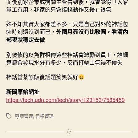
而後別家企業或機關主管看到後，就會覺得「人家
員工有用，我家的只會燒錢動作又慢」很氣
殊不知其實大家都差不多，只是自己對外的神話包
裝時刻還沒到而已，
外國月亮沒有比較圓，看清內
部現狀穩定去做
別傻傻的以為群祖傳這些神話會激勵到員工，誰細
算都會發現水分有多少，反而打擊士氣得不償失
神話當茶餘飯後話題笑笑就好
新聞原始網址
https://tech.udn.com/tech/story/123153/7585459
專案管理
,
目標管理
標
籤