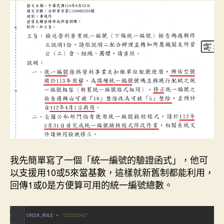
碼
邏
輯
修
正
與
Python
測
試
組
數
(提
供
source
code)-2023/3/31
我先簡單寫了一個「統一編號的驗證函式」，他可
前
以支援用10或5來當基數，這樣就新舊制都能利用，
要
回傳1或0是方便算可用的統一編號總數。
完
成〉
中