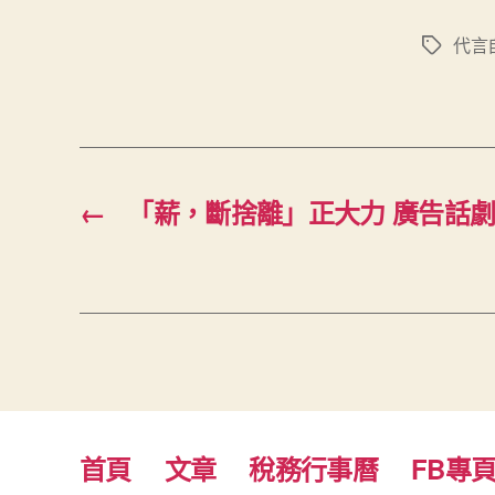
代言
標
籤
←
「薪，斷捨離」正大力 廣告話劇社 
首頁
文章
稅務行事曆
FB專