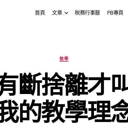
首頁
文章
稅務行事曆
FB專頁
分
教學
類
有斷捨離才
我的教學理