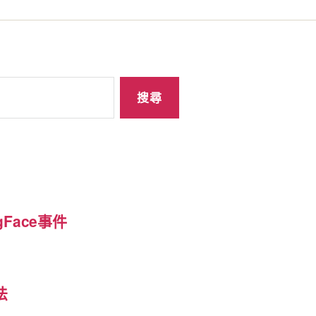
Face事件
?
法