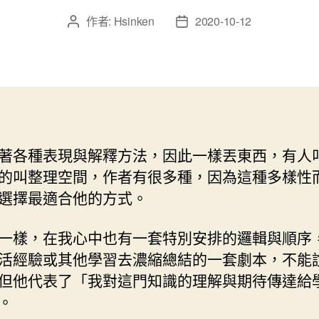
作者:
Hsinken
2020-10-12
文
文
章
章
作
發
者
佈
日
期
著各種表現與解釋方法，因此一樣丟東西，有人
的叫整理空間，作者有很多種，因為這種多樣性
選擇最適合他的方式。
一樣，在我心中也有一套特別安排的邏輯與順序
活經驗或其他學習去濃縮總結的一套劇本，不能
但他代表了「我對這門知識的理解與期待傳達給
。