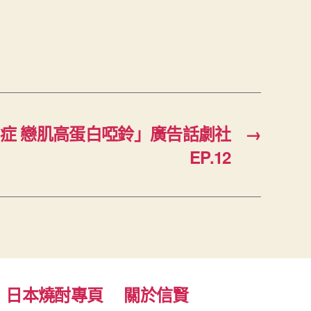
症 戀肌高蛋白啞鈴」廣告話劇社
→
EP.12
日本燒酎專頁
關於信賢