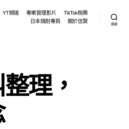
YT頻道
專案管理影片
TikTok稅務
日本燒酎專頁
關於信賢
搜尋
叫整理，
念