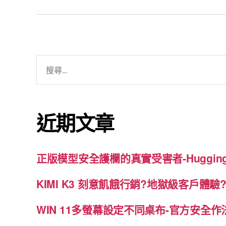
搜
尋
關
鍵
近期文章
字:
正版模型安全護欄的真實受害者-Hugging
KIMI K3 刻意飢餓行銷?地獄級客戶體驗
WIN 11多螢幕設定不同桌布-官方安全作