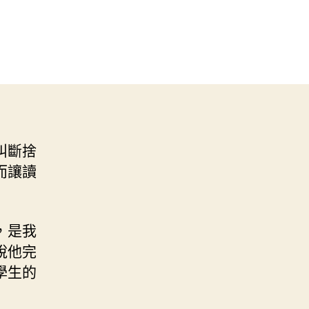
叫斷捨
而讓讀
，是我
說他完
學生的