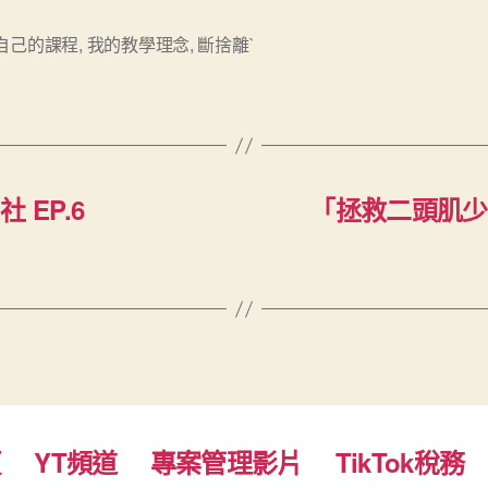
自己的課程
,
我的教學理念
,
斷捨離`
EP.6
「拯救二頭肌少
頁
YT頻道
專案管理影片
TikTok稅務