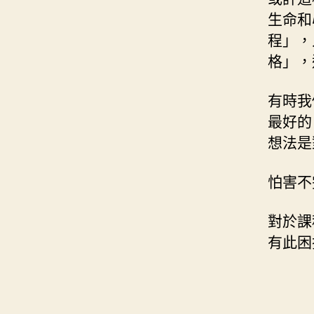
生命和
程」，
格」，
有時我
最好的
想法是
怕害不
對於課
有此困