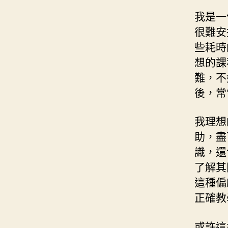
我是一
很難安
些耗時
想的課
難，不
後，常
我理想
助，盡
識，還
了解其
這種偏
正確教
或許這