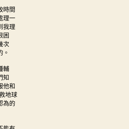
致時間
處理一
到我理
很困
幾次
的。
種輔
門知
服他和
救地球
認為的
不能有