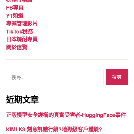
項
FB專頁
與
YT頻道
資
專案管理影片
源
TikTok稅務
（命
日本燒酎專頁
名、
關於信賢
資
本
額、
搜
營
尋
業
關
項
鍵
近期文章
目、
字:
商
正版模型安全護欄的真實受害者-HuggingFace事件
標、
記
KIMI K3 刻意飢餓行銷?地獄級客戶體驗?
帳）”