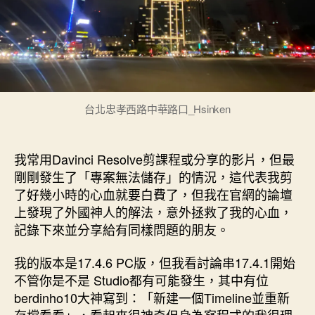
無
法
儲
存
解
法
17.4〉
台北忠孝西路中華路口_Hsinken
中
我常用Davinci Resolve剪課程或分享的影片，但最
剛剛發生了「專案無法儲存」的情況，這代表我剪
了好幾小時的心血就要白費了，但我在官網的論壇
上發現了外國神人的解法，意外拯救了我的心血，
記錄下來並分享給有同樣問題的朋友。
我的版本是17.4.6 PC版，但我看討論串17.4.1開始
不管你是不是 Studio都有可能發生，其中有位
berdinho10大神寫到：「新建一個Timeline並重新