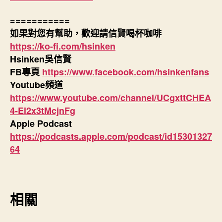
===========
如果對您有幫助，歡迎請信賢喝杯咖啡
https://ko-fi.com/hsinken
Hsinken吳信賢
FB專頁
https://www.facebook.com/hsinkenfans
Youtube頻道
https://www.youtube.com/channel/UCgxttCHEA
4-El2x3tMcjnFg
Apple Podcast
https://podcasts.apple.com/podcast/id15301327
64
相關