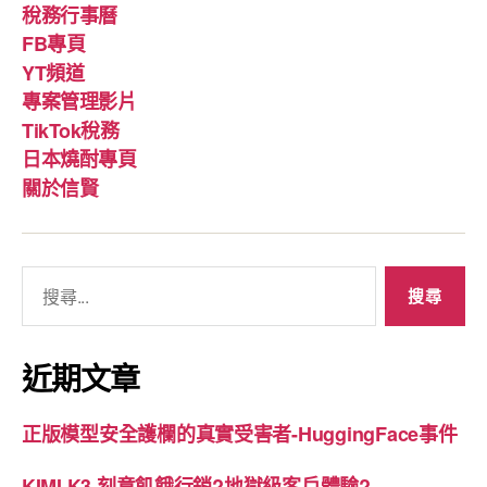
稅務行事曆
FB專頁
YT頻道
專案管理影片
TikTok稅務
日本燒酎專頁
關於信賢
搜
尋
關
鍵
近期文章
字:
正版模型安全護欄的真實受害者-HuggingFace事件
KIMI K3 刻意飢餓行銷?地獄級客戶體驗?