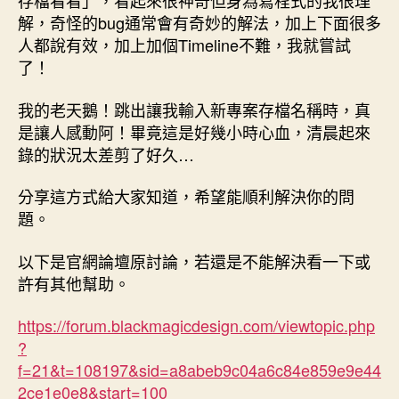
存檔看看」，看起來很神奇但身為寫程式的我很理
解，奇怪的bug通常會有奇妙的解法，加上下面很多
人都說有效，加上加個Timeline不難，我就嘗試
了！
我的老天鵝！跳出讓我輸入新專案存檔名稱時，真
是讓人感動阿！畢竟這是好幾小時心血，清晨起來
錄的狀況太差剪了好久…
分享這方式給大家知道，希望能順利解決你的問
題。
以下是官網論壇原討論，若還是不能解決看一下或
許有其他幫助。
https://forum.blackmagicdesign.com/viewtopic.php
?
f=21&t=108197&sid=a8abeb9c04a6c84e859e9e44
2ce1e0e8&start=100