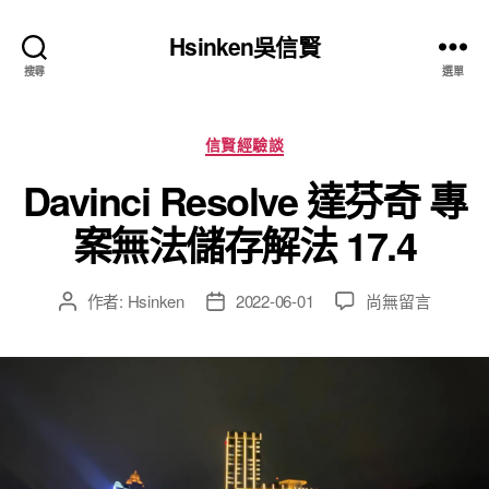
Hsinken吳信賢
搜尋
選單
分
信賢經驗談
類
Davinci Resolve 達芬奇 專
案無法儲存解法 17.4
在
作者:
Hsinken
2022-06-01
尚無留言
文
文
〈Davinci
章
章
Resolve
作
發
達
者
佈
芬
日
奇
期
專
案