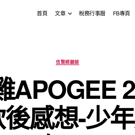
首頁
文章
稅務行事曆
FB專頁
分
信賢經驗談
類
APOGEE 20
1飲後感想-少