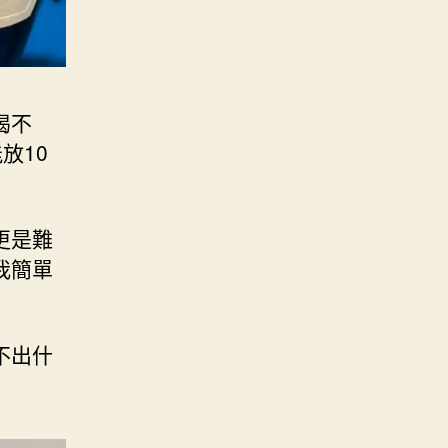
喝不
放10
更是難
我簡單
不出什