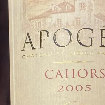
變
的
睿
智
了〉
中