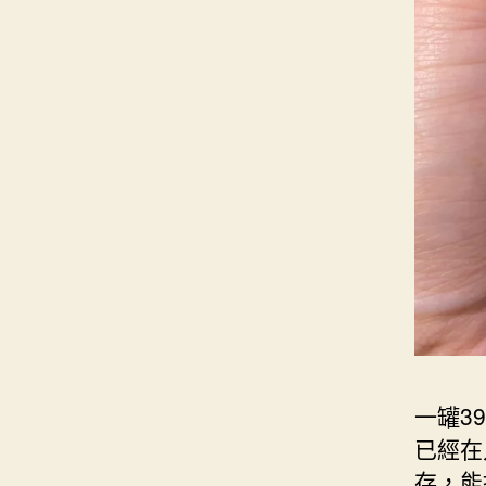
一罐3
已經在
存，能