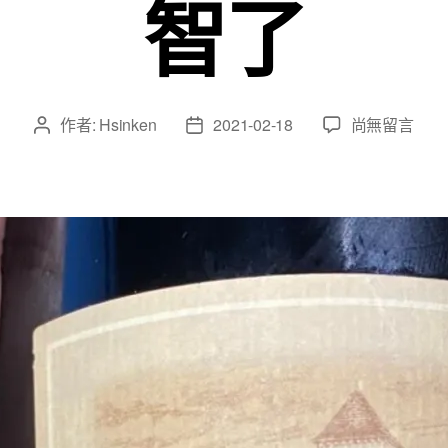
智了
在
作者:
Hsinken
2021-02-18
尚無留言
文
文
〈阿
章
章
婆
作
發
雞
者
佈
APOGEE
日
2005
期
–
2021
飲
後
感
想-
少
年