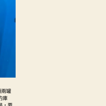
頭兩罐
的庫
喝，要