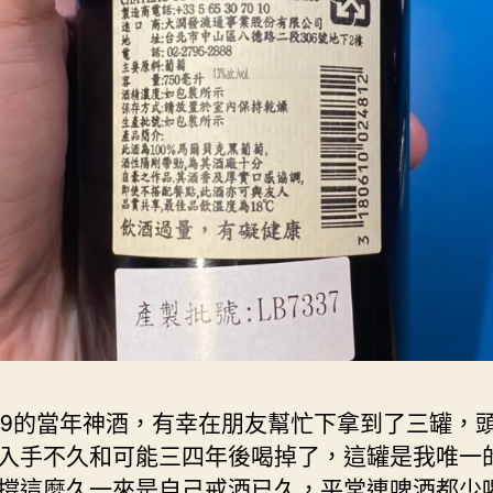
99的當年神酒，有幸在朋友幫忙下拿到了三罐，
入手不久和可能三四年後喝掉了，這罐是我唯一
撐這麼久一來是自己戒酒已久，平常連啤酒都少