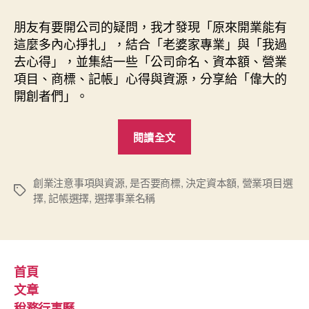
營
業
朋友有要開公司的疑問，我才發現「原來開業能有
項
這麼多內心掙扎」，結合「老婆家專業」與「我過
目、
去心得」，並集結一些「公司命名、資本額、營業
商
項目、商標、記帳」心得與資源，分享給「偉大的
標、
開創者們」。
記
帳）〉
“公
中
閱讀全文
司、
工
作
創業注意事項與資源
,
是否要商標
,
決定資本額
,
營業項目選
標
擇
,
記帳選擇
,
選擇事業名稱
室
籤
創
業
注
首頁
意
文章
事
稅務行事曆