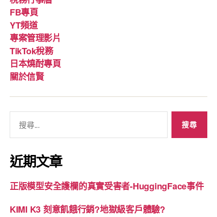
項
FB專頁
與
YT頻道
資
專案管理影片
源
TikTok稅務
（命
日本燒酎專頁
名、
關於信賢
資
本
額、
搜
營
尋
業
關
項
鍵
近期文章
目、
字:
商
正版模型安全護欄的真實受害者-HuggingFace事件
標、
記
KIMI K3 刻意飢餓行銷?地獄級客戶體驗?
帳）”