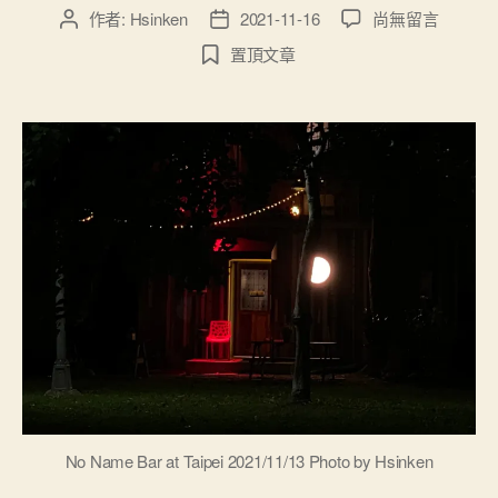
在
作者:
Hsinken
2021-11-16
尚無留言
文
文
〈公
章
章
置頂文章
司、
作
發
工
者
佈
作
日
室
期
創
業
注
意
事
項
與
資
源
（命
名、
資
本
No Name Bar at Taipei 2021/11/13 Photo by Hsinken
額、