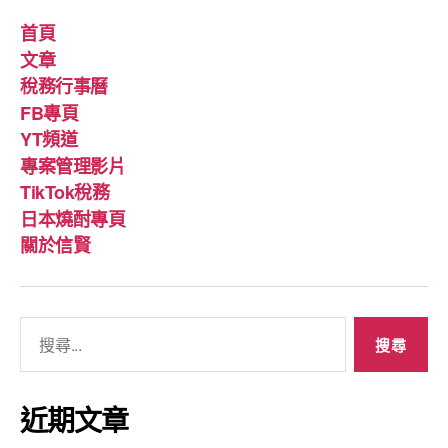
首頁
文章
稅務行事曆
FB專頁
YT頻道
專案管理影片
TikTok稅務
日本燒酎專頁
關於信賢
搜
尋
關
鍵
近期文章
字: