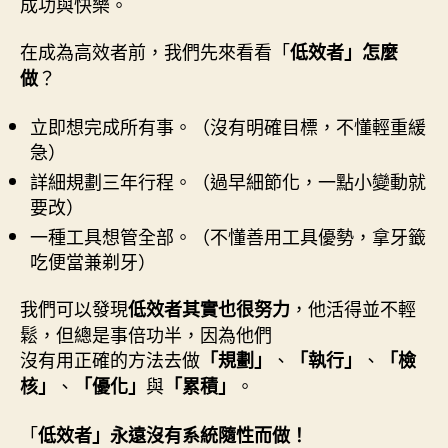
成功與快樂。
在成為高效者前，我們先來看看「
低效者」怎麼
？
做
立即想完成所有事。（沒有明確目標，不懂輕重緩
急）
詳細規劃三年行程。（過早細節化，一點小變動就
要改）
一種工具想管全部。（不懂善用工具優勢，拿牙籤
吃便當兼剃牙）
我們可以發現
，他活得並不輕
低效者其實也很努力
鬆，但總是事倍功半，因為他們
沒有用正確的方法去做
、
、
「規劃」
「執行」
「檢
、
與
。
核」
「優化」
「累積」
「
低效者」永遠沒有系統隨性而做！