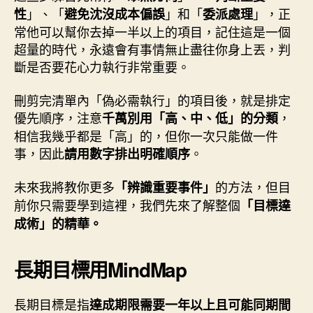
」、「
」和「
」，正
性
避免沈沒成本偏誤
委派處理
常他可以幫你去掉一半以上的項目，記住這是一個
超量的時代，永遠會有事情無止盡往你身上丟，判
斷是否要花心力執行非常重要。
刪剪完清單內「偽必需執行」的項目後，就是排定
優先順序，注意
，
千萬別用「高、中、低」的分類
相信我幾乎都是「高」的，但你一次只能做一件
事，因此
。
請用數字排出明確順序
未來我將教你更多
的方法，但目
「辨識重要事件」
前你只需要學到這裡，我們先來了解整個
「目標達
成術」的精華。
長期目標用MindMap
長期目標是指
達成期限需要一年以上且可能同期間