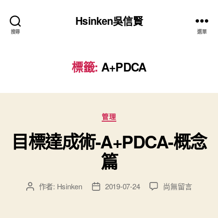
Hsinken吳信賢
搜尋
選單
標籤:
A+PDCA
分
管理
類
目標達成術-A+PDCA-概念
篇
在
作者:
Hsinken
2019-07-24
尚無留言
文
文
〈目
章
章
標
作
發
達