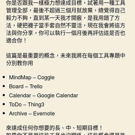
者
佈
你是否跟我一樣極力想達成目標，試著用一種工具
成
日
管理全部，最後不超過三個月就放棄，總覺得自己
術-
期
毅力不夠，直到某一天我才開竅，是我用錯了方
A+PDCA-
法，硬把襪子當手套自然不靈活，現在我會將這方
概
法與你分享，你可以執行一個月後再評估這是否也
念
適合你！
篇〉
中
這篇是最重要的概念，未來我將在每個工具專題中
分別教你用
MindMap – Coggle
Board – Trello
Calendar – Google Calendar
ToDo – Thing3
Archive – Evernote
來達成任何你想要的長、中、短期目標！
如果你不是用這些工具也沒關係，這些概念還是能