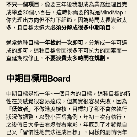
，像要三年後我想成為業務經理且完
不只一個項目
成攀登30個小百岳，這時你需要的就是MindMap，
你先理出方向但不訂下細節，因為時間太長變數太
多，且目標太遠大
。
必須分解成很多中期項目
通常這種目標
，分解成一年可達
一年檢討一次即可
成的即可，這種目標會因很多不可抗力的因素而一
直延期或修正，
。
不要浪費太多時間在規劃
中期目標用Board
中期目標是指一年~一個月內的目標，這種目標的特
性在於感覺很容易達成，但其實很容易失敗，因為
不做進度檢核，目標訂了卻不會依執行
「低效者」
狀況做調整，以登小百岳為例，年初三次有執行，
之後假日大多去看聚餐看電影，年底到了才發覺自
己又「習慣性地無法達成目標」，同樣的劇情明年