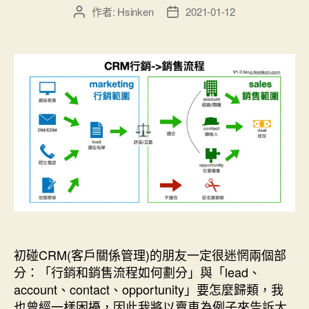
作者:
Hsinken
2021-01-12
文
文
章
章
作
發
者
佈
日
期
初碰CRM(客戶關係管理)的朋友一定很迷惘兩個部
分：「行銷和銷售流程如何劃分」與「lead、
account、contact、opportunity」要怎麼歸類，我
也曾經一樣困擾，因此我將以賣車為例子來告訴大